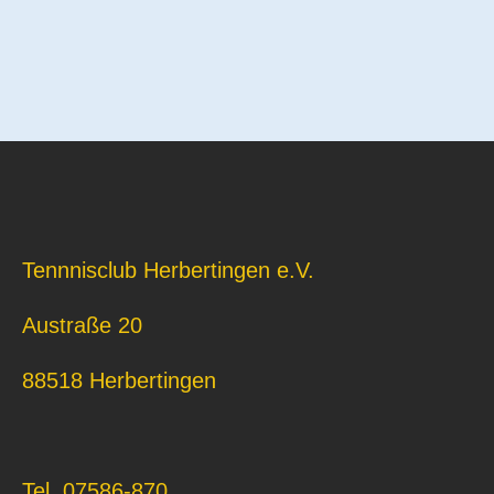
Tennnisclub Herbertingen e.V.
Austraße 20
88518 Herbertingen
Tel. 07586-870